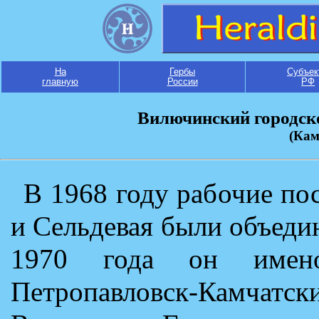
На
Гербы
Субъек
главную
России
РФ
Вилючинский городско
(Кам
В 1968 году рабочие п
и Сельдевая были объеди
1970 года он имено
Петропавловск-Камчат