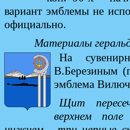
вариант эмблемы не испо
официально.
Материалы геральд
На сувенир
В.Березиным (г
эмблема Вилюч
Щит пересе
верхнем поле
нижнем - три черные с