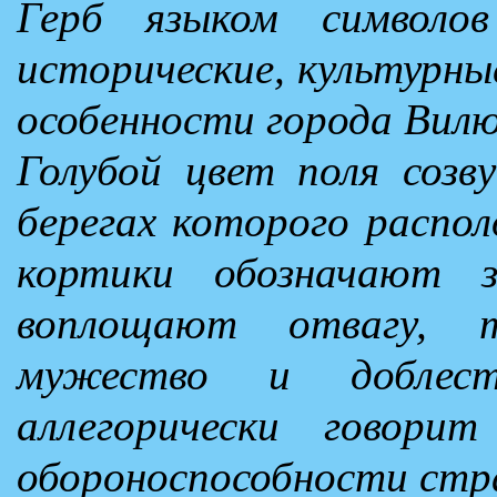
Герб языком символо
исторические, культурны
особенности города Вилю
Голубой цвет поля созву
берегах которого распо
кортики обозначают з
воплощают отвагу, т
мужество и доблес
аллегорически говор
обороноспособности стр