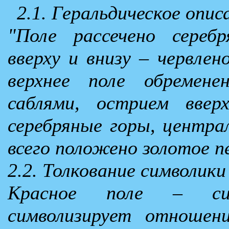
2.1. Геральдическое опи
"Поле рассечено сереб
вверху и внизу – червлен
верхнее поле обремен
саблями, острием вве
серебряные горы, центра
всего положено золотое п
2.2. Толкование символик
Красное поле – сим
символизирует отношен