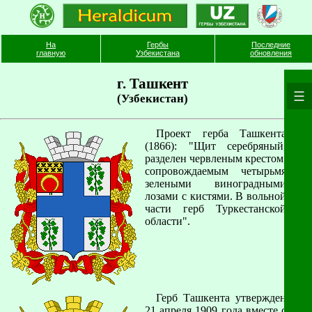
На
Гербы
Последние
главную
Узбекистана
обновления
г. Ташкент
(Узбекистан)
Проект герба Ташкента
(1866): "Щит серебряный,
разделен червленым крестом,
сопровождаемым четырьмя
зелеными виноградными
лозами с кистями. В вольной
части герб Туркестанской
области".
Герб Ташкента утвержден
21 апреля 1909 года вместе с