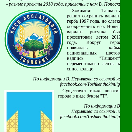
- разные проекты 2018 года, присланные нам В. Попоски
Хокимият Ташкента
решил сохранить вариант
герба 1997 года, но слегка
осовременить его. Новый
вариант рисунка был
презентован летом 2019
года. Вокруг герба
появилась кайма
национальных цветов,
надпись "Ташкент"
переместилась с ленты на
синее кольцо.
По информации В. Пермякова со ссылкой на
facebook.com/Toshkenthokimligi
Существует также логотип
города в виде буквы "Т".
По информации В.
Пермякова со ссылкой на
facebook.com/Toshkenthokimligi