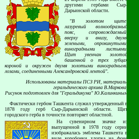
другими гербами Сыр-
Дарьинской области.
"В золотом щите,
лазуревый волнообразный
пояс, сопровождаемый,
вверху и внизу, двумя
зелеными, опрокинутыми,
виноградными листьями.
Щит увенчан золотой
башенной о трех зубцах
короной и окружен двумя золотыми виноградными
лозами, соединенными Александровской лентой".
Использованы материалы ПСЗ РИ, материалы
геральдического архива В.Маркова,
Рисунок подготовлен для "Геральдикума" Ю.Калинкиным
Фактически гербом Ташкента служил утвержденный в
1878 году герб Сыр-Дарьинской области. Щит
городского герба в точности повторяет областной.
На сувенирном значке из
выпущенной в 1978 году серии
изображалась эмблема Ташкента в
виде коробочки хлопка на фоне