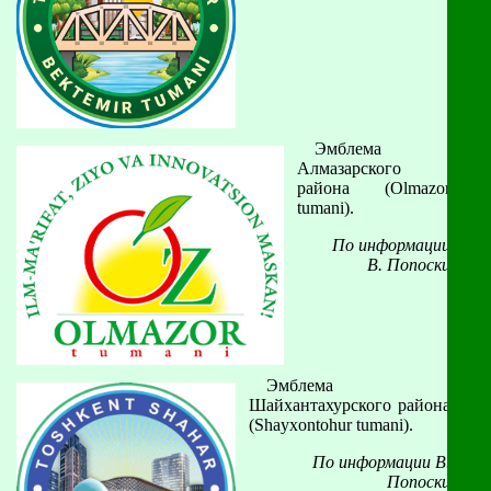
Эмблема
Алмазарского
района (Olmazor
tumani).
По информации
В. Попоски
Эмблема
Шайхантахурского района
(Shayxontohur tumani).
По информации В.
Попоски