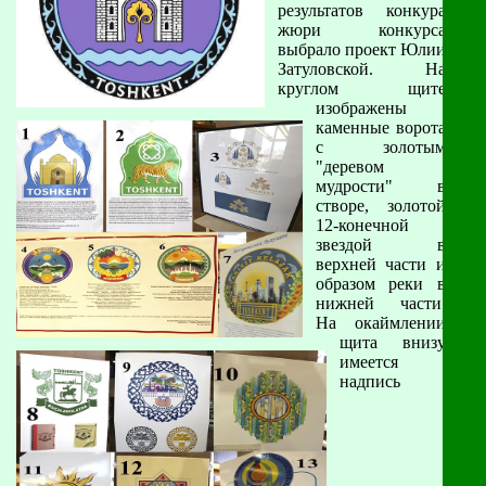
результатов конкура
жюри конкурса
выбрало проект Юлии
Затуловской. На
круглом щите
изображены
каменные ворота
с золотым
"деревом
мудрости" в
створе, золотой
12-конечной
звездой в
верхней части и
образом реки в
нижней части.
На окаймлении
щита внизу
имеется
надпись