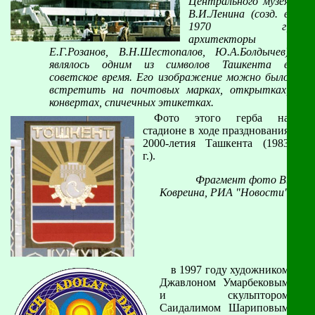
Центрального музея
В.И.Ленина (созд. в
1970 г,
архитекторы
Е.Г.Розанов, В.Н.Шестопалов, Ю.А.Болдычев)
являлось одним из символов Ташкента в
советское время. Его изображение можно было
встретить на почтовых марках, открытках,
конвертах, спичечных этикетках.
Фото этого герба на
стадионе в ходе празднования
2000-летия Ташкента (1983
г.).
Фрагмент фото В.
Ковреина, РИА "Новости"
в 1997 году художником
Джавлоном Умарбековым
и скульптором
Саидалимом Шариповым