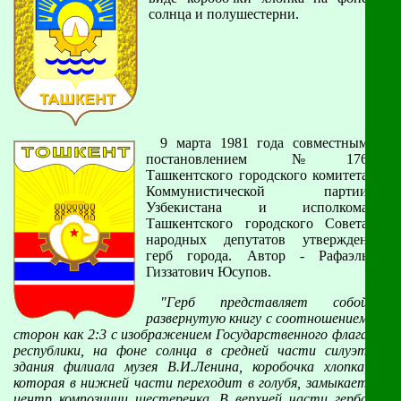
солнца и полушестерни.
9 марта 1981 года совместным
постановлением №176
Ташкентского городского комитета
Коммунистической партии
Узбекистана и исполкома
Ташкентского городского Совета
народных депутатов утвержден
герб города. Автор - Рафаэль
Гиззатович Юсупов.
"Герб представляет собой
развернутую книгу с соотношением
сторон как 2:3 с изображением Государственного флага
республики, на фоне солнца в средней части силуэт
здания филиала музея В.И.Ленина, коробочка хлопка,
которая в нижней части переходит в голубя, замыкает
центр композиции шестеренка. В верхней части герба