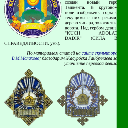
создан новый герб
Ташкента. В круговом
поле изображены горы с
текущими с них реками,
дерево чинара, золотистые
ворота. Над гербом девиз:
"KUCH ADOLAT
DADIR" (СИЛА В
СПРАВЕДЛИВОСТИ. узб.).
По материалам статей на
сайте скульптора
В.М.Малахова
; благодарим Жасурбека Гайбуллаева за
уточнение перевода девиза