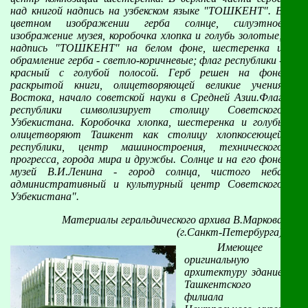
над книгой надпись на узбекском языке "ТОШКЕНТ". В
цветном изображении герба солнце, силуэтное
изображение музея, коробочка хлопка и голубь золотые;
надпись "ТОШКЕНТ" на белом фоне, шестеренка и
обрамление герба - светло-коричневые; флаг республики -
красный с голубой полосой. Герб решен на фоне
раскрытой книги, олицетворяющей великие учения
Востока, начало советской науки в Средней Азии.Флаг
республики символизирует столицу Советского
Узбекистана. Коробочка хлопка, шестеренка и голубь
олицетворяют Ташкент как столицу хлопкосеющей
республики, центр машиностроения, технического
прогресса, города мира и дружбы. Солнце и на его фоне
музей В.И.Ленина - город солнца, чистого неба
административный и культурный центр Советского
Узбекистана".
Материалы геральдического архива В.Маркова
(г.Санкт-Петербурга)
Имеющее
оригинальную
архитектуру здание
Ташкентского
филиала