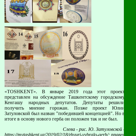
«TOSHKENT». В январе 2019 года этот проект
представлен на обсуждение Ташкентскому городскому
Кенгашу народных депутатов. Депутаты решили
получить мнение горожан. Позже проект Юлии
Затуловской был назван "победившей концепцией". Но в
итоге в основу нового герба он положен так и не был.
Слева - рис. Ю. Затуловской -
https://mytashkent.uz/2019/02/18/zhyuri-vybralo-gerb/; правее