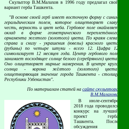
Cкульптор В.М.Малахов в 1996 году предлагал свой
вариант герба Ташкента.
"В основе своей герб имеет восточную форму с синим
геральдическим полем, которое олицетворяет славу,
честь, верность и цвет неба. Гербовое поле окаймляет
оклад в форме геометрического переплетённого
орнамента желтого (золотого) цвета. По краям слева,
справа и снизу - украшения (ювелы) красного цвета
(рубины) по четыре штуки - всего 12. Цифра 12
символизирует 12 месяцев года. Центр гербового поля
занимает восходящее солнце белого (серебряного) цвета.
Оно олицетворяет мирные намерения. В центре круга
солнца - корона жёлтого (золотого) цвета,
олицетворяющая значение города Ташкента - столицу
Республики Узбекистан".
По материалам статей на
сайте скульптора
В.М.Малахова
В июле-сентябре
2018 года проводился
конкурс на лучший
проект герба
Ташкента. После
обсуждения