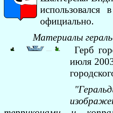
использовался 
официально.
Материалы геральд
Герб го
июля 200
городског
"Гера
изображен
терриконами и копр