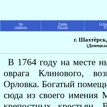
На
Гербы
Субъ
главную
России
Р
г. Шахтёрск
(Донецка
В 1764 году на месте н
оврага Клинового, воз
Орловка. Богатый помещи
сюда из своего имения 
крепостных крестьян. 