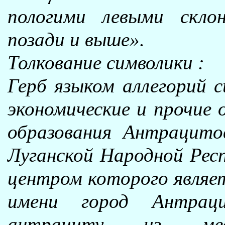
пологими левыми скло
позади и выше».
Толкование символики :
Герб языком аллегорий с
экономические и прочие 
образования Антрацито
Луганской Народной Рес
центром которого являе
имени город Антрац
антрациту из мес