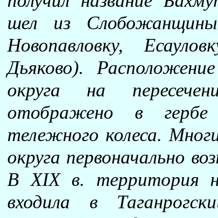
получил название Бахму
шел из Слобожанщины
Новопавловку, Есауло
Дьяково). Расположени
округа на пересече
отображено в гербе 
тележного колеса. Многи
округа первоначально воз
В XIX в. территория 
входила в Таганрогск