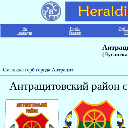
На
Гербы
Субъ
главную
России
Р
Антрац
(Луганска
Cм.также
герб города Антрацит
Антрацитовский район со