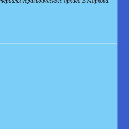
ериалы геральдического архива В.Маркова.