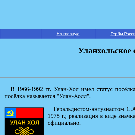
На главную
Гербы Росс
Уланхольское 
В 1966-1992 гг. Улан-Хол имел статус посёлк
посёлка называется "Улан-Холл".
Геральдистом-энтузиастом С.А
1975 г.; реализация в виде значк
официально.