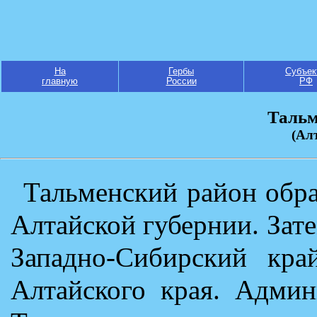
На
Гербы
Субъек
главную
России
РФ
Тальм
(Ал
Тальменский район обра
Алтайской губернии. Зат
Западно-Сибирский кра
Алтайского края. Админ