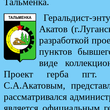
Тальменка.
Геральдист-эн
Акатов (г.Луганс
разработкой про
пунктов бывше
виде коллекцио
Проект герба пгт. Т
С.А.Акатовым, представ
рассматривался админист
является официальным г