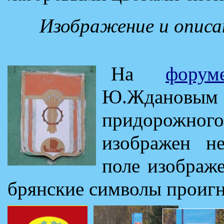
Изображение и описа
На
форум
Ю.Ждановым 
придорожного
изображен н
поле изображе
брянские символы проиг