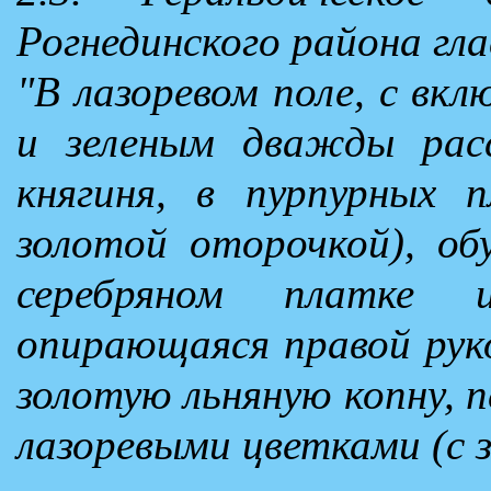
Рогнединского района гл
"В лазоревом поле, с вк
и зеленым дважды рас
княгиня, в пурпурных 
золотой оторочкой), об
серебряном платке
опирающаяся правой рук
золотую льняную копну, пе
лазоревыми цветками (с 