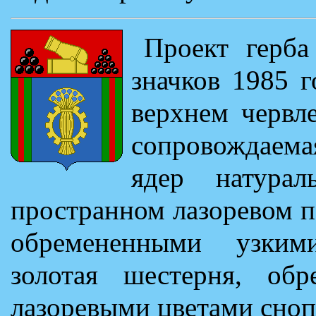
Проект герба
значков 1985 
верхнем червл
сопровождаема
ядер натура
пространном лазоревом п
обремененными узким
золотая шестерня, об
лазоревыми цветами сноп