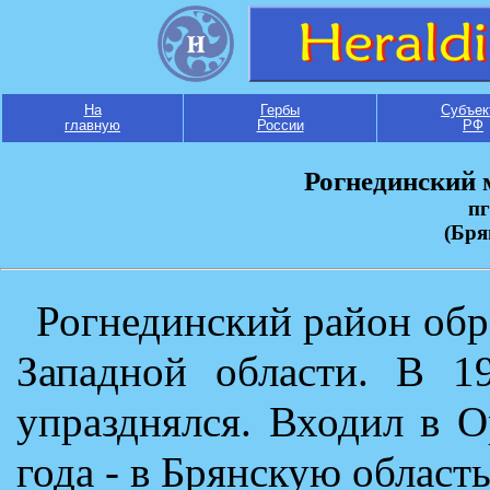
На
Гербы
Субъек
главную
России
РФ
Рогнединский
пг
(Бря
Рогнединский район обра
Западной области. В 19
упразднялся. Входил в О
года - в Брянскую область