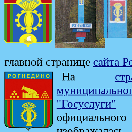
главной странице
сайта Р
На
ст
муниципальн
"Госуслуги"
вп
официально
изображалас