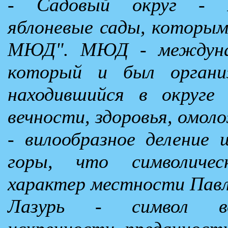
- Садовый округ - я
яблоневые сады, которым
МЮД". МЮД - междунар
который и был организ
находившийся в округе
вечности, здоровья, омол
- вилообразное деление 
горы, что символиче
характер местности Павло
Лазурь - символ во