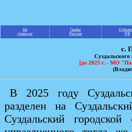
На
Гербы
Субъек
главную
России
РФ
с. 
Суздальского
[до 2025 г. - МО "П
(Влади
В 2025 году Суздальс
разделен на Суздальск
Суздальский городской 
упраздненного тогда ж