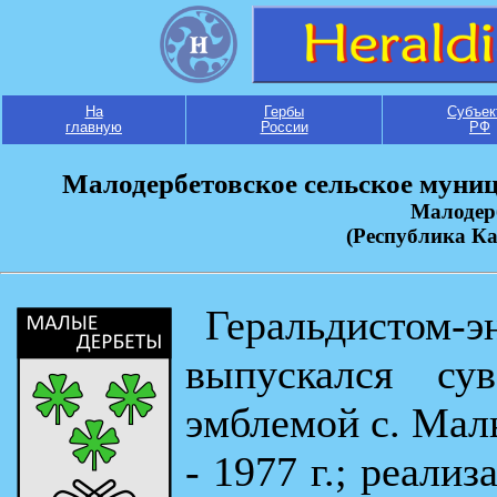
На
Гербы
Субъек
главную
России
РФ
Малодербетовское сельское муниц
Малодер
(Республика К
Геральдистом-
выпускался су
эмблемой с. Малы
- 1977 г.; реализ