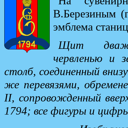
На сувенир
В.Березиным (г
эмблема cтани
Щит дважд
червленью и з
столб, соединенный вниз
же перевязями, обремен
II, сопровожденный ввер
1794; все фигуры и цифр