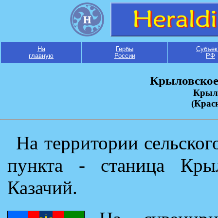
На
Гербы
Субъек
главную
России
РФ
Крыловское 
Крыл
(Крас
На территории сельског
пункта - станица Крыл
Казачий.