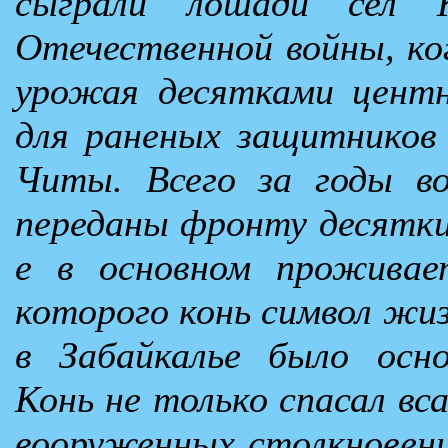
сыграли лошади сел 
Отечественной войны, ког
урожая десятками центне
для раненых защитников
Читы. Всего за годы во
переданы фронту десятки 
е в основном проживает
которого конь символ жиз
в Забайкалье было осн
Конь не только спасал вса
вооруженных столкновени