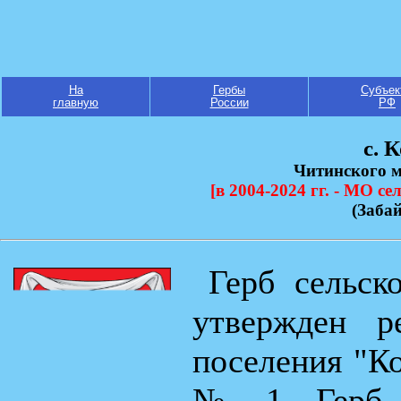
На
Гербы
Субъек
главную
России
РФ
с. 
Читинского 
[в 2004-2024 гг. - МО с
(Заба
Герб сельск
утвержден р
поселения "Ко
№ 1. Герб в