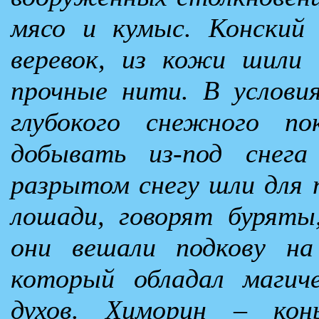
мясо и кумыс. Конский 
веревок, из кожи шили 
прочные нити. В услови
глубокого снежного п
добывать из-под снег
разрытом снегу шли для 
лошади, говорят бурят
они вешали подкову на
который обладал магич
духов. Химорин – кон