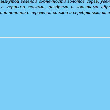
 выгнутой зеленой оконечности золотое сэргэ, ув
й с черными глазами, ноздрями и копытами обр
еной попоной с червленой каймой и серебряными кис