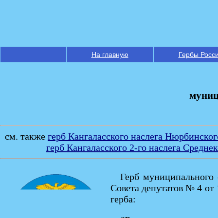
На главную
Гербы Росс
муниц
см. также
герб Кангаласского наслега Нюрбинског
герб Кангаласского 2-го наслега Средне
Герб муниципального 
Совета депутатов № 4 от
герба: