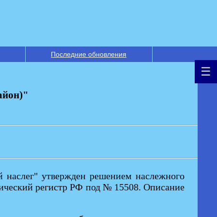
Последние обновления
айон)"
-й наслег" утвержден решением наслежного
ьдический регистр РФ под № 15508. Описание