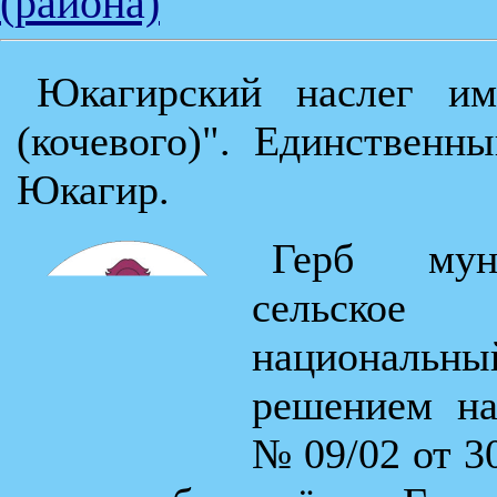
(района)
Юкагирский наслег име
(кочевого)". Единственн
Юкагир.
Герб муни
сельское 
националь
решением на
№ 09/02 от 30