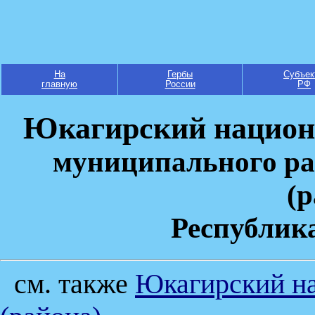
На
Гербы
Субъек
главную
России
РФ
Юкагирский национа
муниципального ра
(
Республик
см. также
Юкагирский на