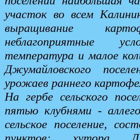
поселении наибольшая ч
участок во всем Калини
выращивание карт
неблагоприятные ус
температура и малое кол
Джумайловского посел
урожаев раннего картофе
На гербе сельского пос
пятью клубнями - аллег
сельское поселение, сос
пунктов: хутора Дж