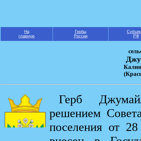
На
Гербы
Субъек
главную
России
РФ
сель
Джу
Калин
(Крас
Герб Джумай
решением Совета
поселения от 2
внесен в Госуд