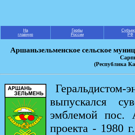
На
Гербы
Субъек
главную
России
РФ
Аршаньзельменское сельское муниц
Сарп
(Республика К
Геральдистом-
выпускался су
эмблемой пос. 
проекта - 1980 г