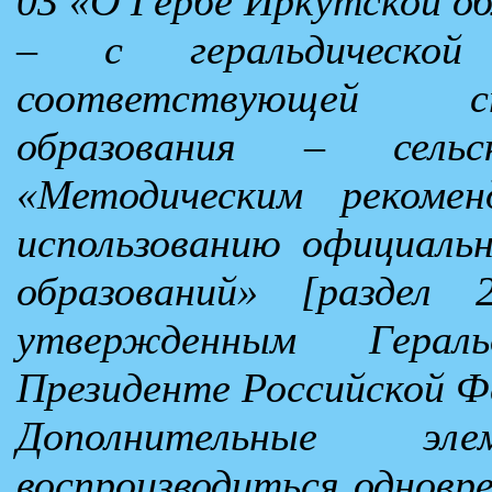
0З «О Гербе Иркутской об
– с геральдической 
соответствующей с
образования – сельс
«Методическим рекоме
использованию официаль
образований» [раздел 
утвержденным Герал
Президенте Российской Фе
Дополнительные э
воспроизводиться одновре