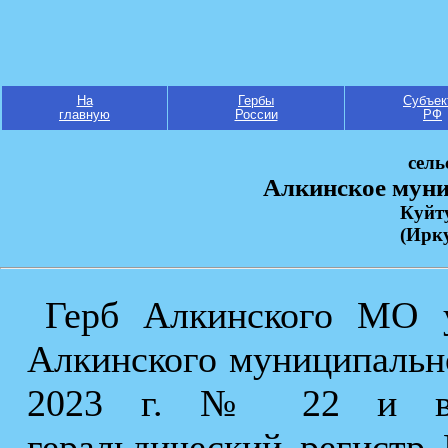
На
Гербы
Субъек
главную
России
РФ
сель
Алкинское муни
Куйт
(Ирку
Герб Алкинского МО 
Алкинского муниципально
2023 г. № 22 и вне
геральдический регистр