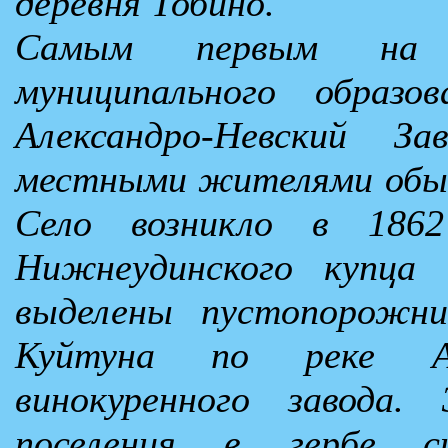
деревня Тобино.
Самым первым на т
муниципального образо
Александро-Невский З
местными жителями обыч
Село возникло в 1862
Нижнеудинского купца 
выделены пустопорожн
Куйтуна по реке А
винокуренного завода.
поселения в гербе си