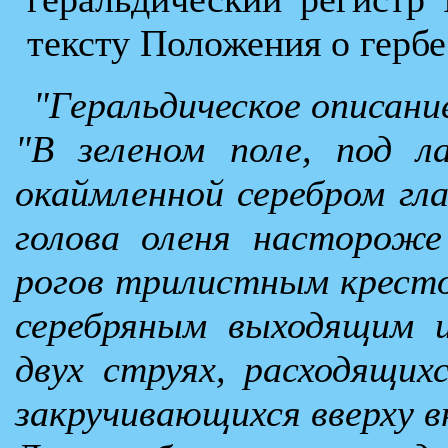
тексту Положения о гербе
"Геральдическое описани
"В зеленом поле, под ла
окаймленной серебром гл
голова оленя насторож
рогов трилистным кресто
серебряным выходящим 
двух струях, расходящи
закручивающихся вверху вн