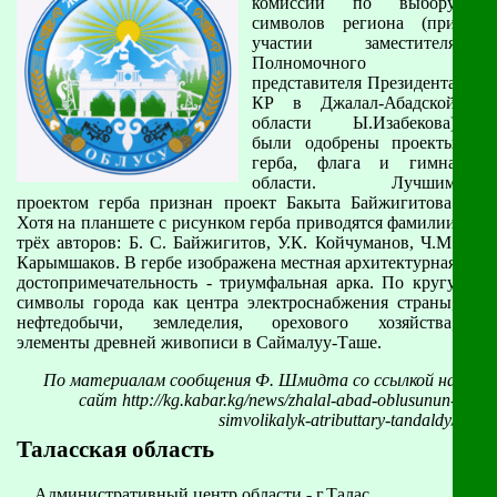
комиссии по выбору
символов региона (при
участии заместителя
Полномочного
представителя Президента
КР в Джалал-Абадской
области Ы.Изабекова)
были одобрены проекты
герба, флага и гимна
области. Лучшим
проектом герба признан проект Бакыта Байжигитова.
Хотя на планшете с рисунком герба приводятся фамилии
трёх авторов: Б. С. Байжигитов, У.К. Койчуманов, Ч.М.
Карымшаков. В гербе изображена местная архитектурная
достопримечательность - триумфальная арка. По кругу
символы города как центра электроснабжения страны,
нефтедобычи, земледелия, орехового хозяйства,
элементы древней живописи в Саймалуу-Таше.
По материалам сообщения Ф. Шмидта cо ссылкой на
сайт http://kg.kabar.kg/news/zhalal-abad-oblusunun-
simvolikalyk-atributtary-tandaldy/
Таласская область
Административный центр области - г.Талас.