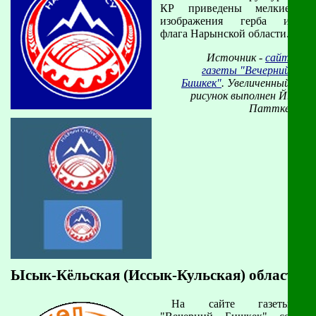
КР приведены мелкие
изображения герба и
флага Нарынской области.
Источник -
сайт
газеты "Вечерний
Бишкек"
. Увеличенный
рисунок выполнен Й.
Паттке
Ысык-Кёльская (Иссык-Кульская) область
На сайте газеты