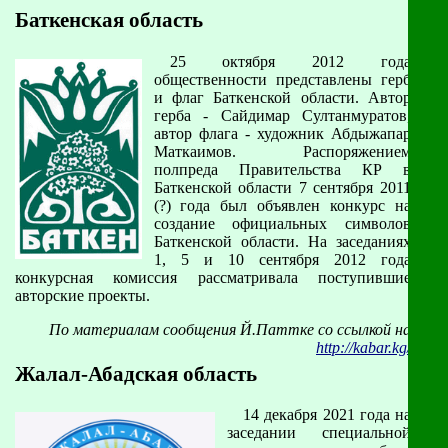
Баткенская область
25 октября 2012 года
общественности представлены герб
и флаг Баткенской области. Автор
герба - Сайдимар Султанмуратов,
автор флага - художник Абдыжапар
Маткаимов. Распоряжением
полпреда Правительства КР в
Баткенской области 7 сентября 2011
(?) года был объявлен конкурс на
создание официальных символов
Баткенской области. На заседаниях
1, 5 и 10 сентября 2012 года
конкурсная комиссия рассматривала поступившие
авторские проекты.
По материалам сообщения Й.Паттке со ссылкой на
http://kabar.kg/
Жалал-Абадская область
14 декабря 2021 года на
заседании специальной