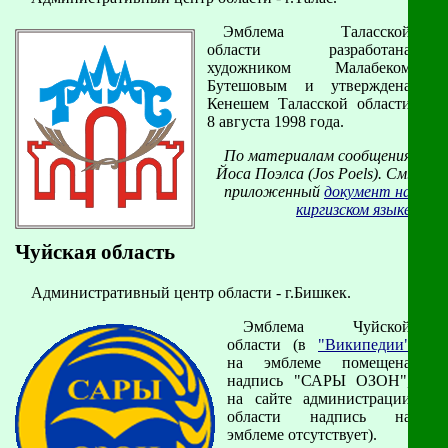
Эмблема Таласской
области разработана
художником Малабеком
Бутешовым и утверждена
Кенешем Таласской области
8 августа 1998 года.
По материалам сообщения
Йоса Поэлса (Jos Poels). См.
приложенный
документ на
киргизском языке
Чуйская область
Административный центр области - г.Бишкек.
Эмблема Чуйской
области (в
"Википедии"
на эмблеме помещена
надпись "САРЫ ОЗОН",
на сайте администрации
области надпись на
эмблеме отсутствует).