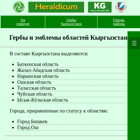
На
Гербы
Города,
главную
Кыргызстана
районы
Гербы и эмблемы oбластей Кыргызстана
В составе Кыргызстана выделяются:
Баткенская область
Жалал-Абадская область
Нарынская область
Ошская область
Таласская область
Чуйская область
Ысык-Кёльская область
Города, приравненные по статусу к областям:
Город Бишкек
Город Ош