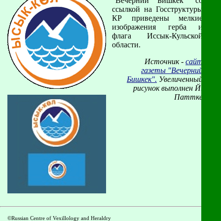
"Вечерний Бишкек" со
ссылкой на Госструктуры
КР приведены мелкие
изображения герба и
флага Иссык-Кульской
области.
Источник -
сайт
газеты "Вечерний
Бишкек".
Увеличенный
рисунок выполнен Й.
Паттке
©Russian Centre of Vexillology and Heraldry